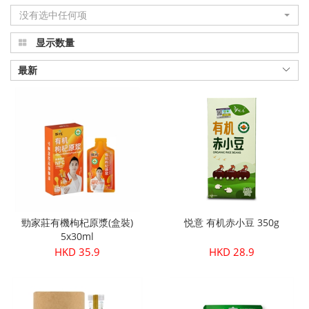
没有选中任何项
显示数量
最新
勁家莊有機枸杞原漿(盒裝)
悦意 有机赤小豆 350g
5x30ml
HKD 35.9
HKD 28.9