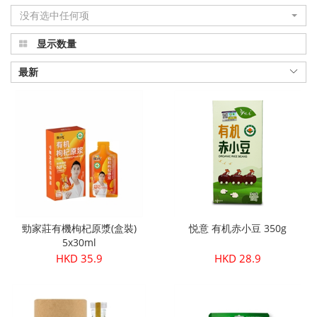
没有选中任何项
显示数量
最新
勁家莊有機枸杞原漿(盒裝)
悦意 有机赤小豆 350g
5x30ml
HKD 35.9
HKD 28.9