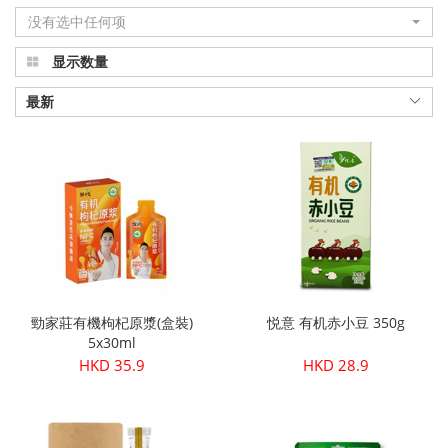
没有选中任何项
显示数量
最新
勁家莊有機枸杞原漿(盒裝)
悦意 有机赤小豆 350g
5x30ml
HKD 35.9
HKD 28.9