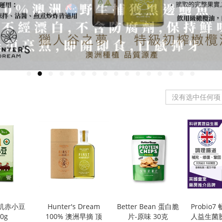
没有选中任何项
有机赤小豆
Hunter's Dream
Better Bean 蛋白脆
Probio
50g
100% 澳洲早摘 顶
片-原味 30克
人益生菌