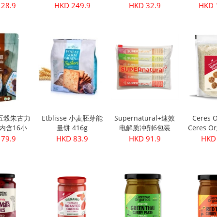
级初榨橄榄油
(3
 28.9
HKD 249.9
HKD 32.9
HKD 
500ml
se 五榖朱古力
Etblisse 小麦胚芽能
Supernatural+速效
Ceres O
g(内含16小
量饼 416g
电解质冲剂6包装
Ceres Or
包)
机藜麦片
 79.9
HKD 83.9
HKD 91.9
HKD 