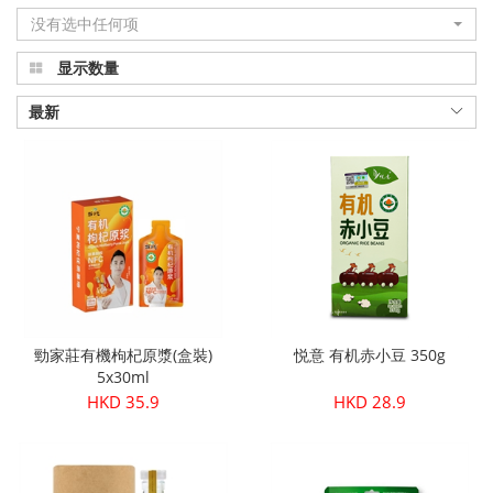
没有选中任何项
显示数量
最新
勁家莊有機枸杞原漿(盒裝)
悦意 有机赤小豆 350g
5x30ml
HKD 35.9
HKD 28.9