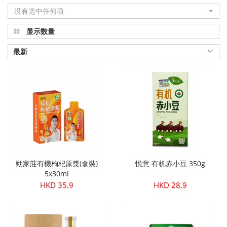
没有选中任何项
显示数量
最新
勁家莊有機枸杞原漿(盒裝)
悦意 有机赤小豆 350g
5x30ml
HKD 35.9
HKD 28.9