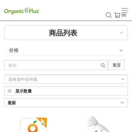
橘
子
(
)
0
工
商品列表
坊
价格
重置
没有选中任何项
显示数量
最新