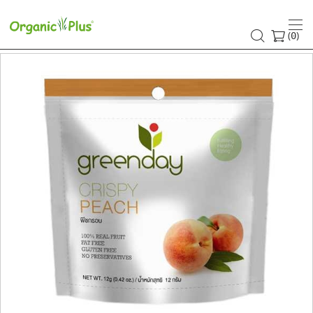
(
)
0