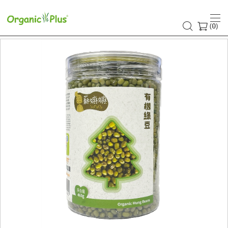
(
)
0