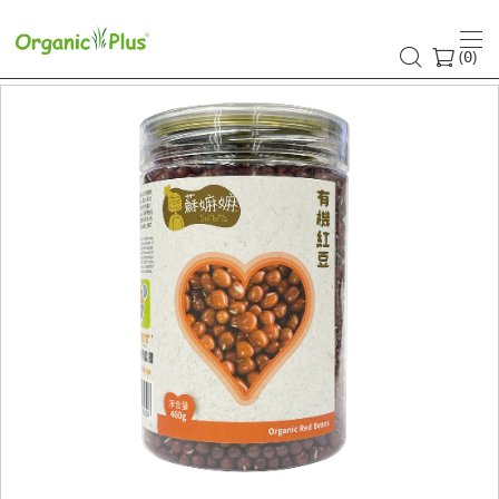
(
)
0