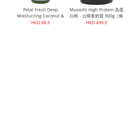
卢卡蜂蜜
Petal Fresh Deep
Musashi High Protein 高蛋
Moisturzing Coconut &
白粉 - 云呢拿奶昔 900g（恢
137
Argan Oil Shampoo 16oz
复）
HKD 88.9
HKD 499.9