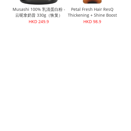
Musashi 100% 乳清蛋白粉 -
Petal Fresh Hair ResQ
云呢拿奶昔 330g（恢复）
Thickening + Shine Boost
137
Shampoo 12oz
HKD 249.9
HKD 98.9