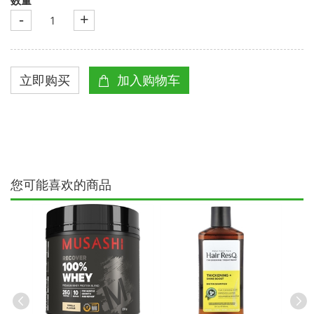
-
+
您可能喜欢的商品
荷黑朱古