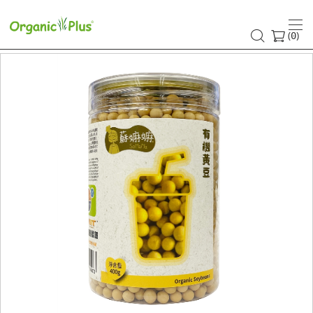
(
)
0