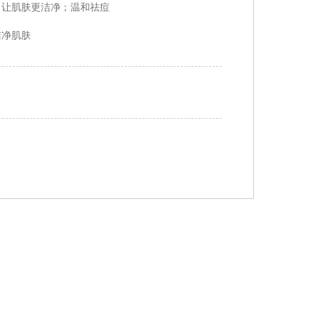
，让肌肤更洁净；温和祛痘
洁净肌肤