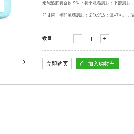
烟碱醯胺复合物 5% ：抚平粗糙肌肤；平衡肌肤
洋甘菊：镇静敏感肌肤；柔软舒适；温和呵护，
-
+
数量