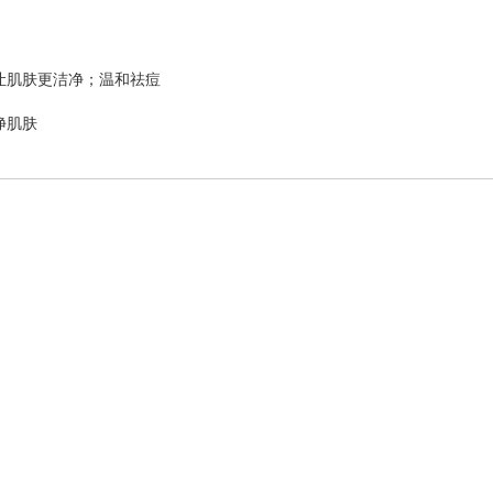
，让肌肤更洁净；温和祛痘
净肌肤