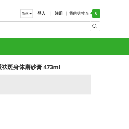
登入
|
注册
|
我的购物车
简体
0
sQ 舒缓祛斑身体磨砂膏 473ml