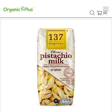
(
)
0