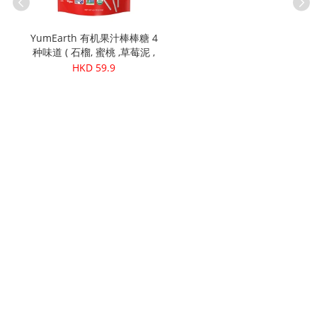
YumEarth 有机果汁棒棒糖 4
有机大蒜粉
种味道 ( 石榴, 蜜桃 ,草莓泥 ,
Bar
浆果) (20支)
HKD 59.9