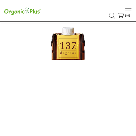
(
)
0