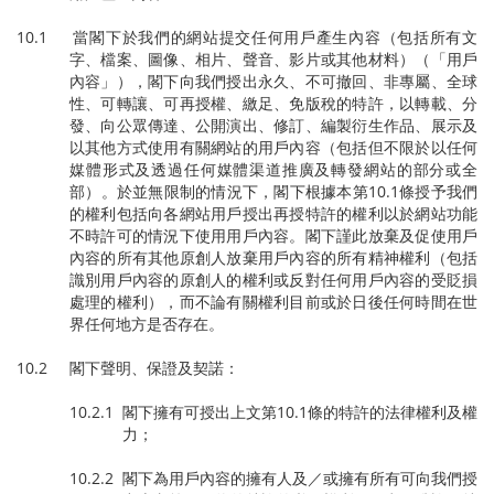
10.1 當閣下於我們的網站提交任何用戶產生內容（包括所有文
字、檔案、圖像、相片、聲音、影片或其他材料）（「用戶
內容」），閣下向我們授出永久、不可撤回、非專屬、全球
性、可轉讓、可再授權、繳足、免版稅的特許，以轉載、分
發、向公眾傳達、公開演出、修訂、編製衍生作品、展示及
以其他方式使用有關網站的用戶內容（包括但不限於以任何
媒體形式及透過任何媒體渠道推廣及轉發網站的部分或全
部）。於並無限制的情況下，閣下根據本第10.1條授予我們
的權利包括向各網站用戶授出再授特許的權利以於網站功能
不時許可的情況下使用用戶內容。閣下謹此放棄及促使用戶
內容的所有其他原創人放棄用戶內容的所有精神權利（包括
識別用戶內容的原創人的權利或反對任何用戶內容的受貶損
處理的權利），而不論有關權利目前或於日後任何時間在世
界任何地方是否存在。
10.2 閣下聲明、保證及契諾：
10.2.1 閣下擁有可授出上文第10.1條的特許的法律權利及權
力；
10.2.2 閣下為用戶內容的擁有人及／或擁有所有可向我們授