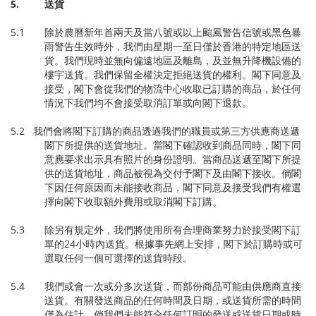
5.
送貨
5.1 除於農曆新年首兩天及當八號或以上颱風警告信號或黑色暴
雨警告生效時外，我們由星期一至日僅於香港的特定地區送
貨。我們現時並無向偏遠地區及離島，及並無升降機設備的
樓宇送貨。我們保留全權決定拒絕送貨的權利。閣下同意及
接受，閣下會從我們的物流中心收取已訂購的商品，於任何
情況下我們均不會接受取消訂單或向閣下退款。
5.2 我們會將閣下訂購的商品透過我們的職員或第三方供應商送遞
閣下所提供的送貨地址。當閣下確認收到商品同時，閣下同
意應要求出示具有照片的身份證明。當商品送遞至閣下所提
供的送貨地址，商品被視為交付予閣下及由閣下接收。倘閣
下因任何原因而未能接收商品，閣下同意及接受我們有權選
擇向閣下收取額外費用或取消閣下訂購。
5.3 除另有規定外，我們將使用所有合理商業努力於接受閣下訂
單的24小時內送貨。根據事先網上安排，閣下於訂購時或可
選取任何一個可選擇的送貨時段。
5.4 我們或會一次或分多次送貨，而部份商品可能由供應商直接
送貨。有關發送商品的任何時間及日期，或送貨所需的時間
僅為估計。倘我們未能符合任何訂明的發送或送貨日期或時