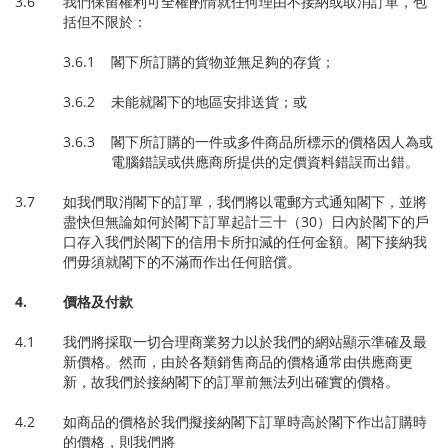
3.6 我們保留權利可全權酌情就任何理由不接納或取消訂單，包
括但不限於：
3.6.1 閣下所訂購的貨物並無足夠的存貨；
3.6.2 未能就閣下的地區安排送貨；或
3.6.3 閣下所訂購的一件或多件商品所標示的價格因人為或
電腦錯誤或供應商所提供的定價資料錯誤而出錯。
3.7 如我們取消閣下的訂單，我們將以電郵方式通知閣下，並將
盡快但無論如何於閣下訂單起計三十（30）日內於閣下的戶
口存入我們於閣下的信用卡所扣減的任何金額。閣下接納我
們毋須就閣下的不滿而作出任何賠償。
4.
價格及付款
4.1 我們將採取一切合理商業努力以於我們的網站顯示準確及最
新價格。然而，由於各類銷售商品的價格通常由供應商更
新，故我們於接納閣下的訂單前無法列出確實的價格。
4.2 如商品的價格於我們擬接納閣下訂單時高於閣下作出訂購時
的價格，則我們將