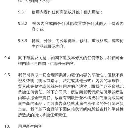
權，否則閣下不得：
9.3.1 使用內容作任何商業或其他非個人用途；
9.3.2 複製內容或向任何其他裝置或任何其他人士傳送內
容；或
9.3.3 轉載、分發、向公眾傳達、修訂、重設格式、編製衍
生作品或展示內容。
9.4 閣下確認及同意，如閣下違反本條文的任何條款，我們可全
權酌情不再向閣下供應任何內容。
9.5 我們將採取一切合理商業努力確保內容的準確性，但概不保
證及聲明（明示或暗示、法定或其他形式）內容的準確性、
質素或完整性或其就任何用途的合適性，而我們亦不會就此
承擔任何責任。閣下亦同意，廣告商就我們網站所示的廣告
內容承擔全部責任。放置有關廣告並不構成我們推薦或認可
廣告商的產品，而各廣告商須就其廣告所作出的任何陳述負
全責。我們並不會對閣下因依賴我們網站所載資料的準確性
所造成的損失承擔任何責任。
10. 用戶產生內容