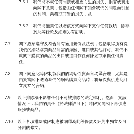
7.6.1 我們將不就任何間接或相應而生的損失、損害或費用
向閣下負責，包括由任何閣下知會我們的問題而引起
的利潤、業務或商譽的損失，及
7.6.2 我們將無責任以賠償方式向閣下支付任何款項，除非
於此等條款及細則另有訂明。
7.7 閣下必須遵守及符合所有適用規例及法例，包括取得所有從
我們的網站購買商品所需的海關、進口或其他許可。我們不
就閣下購買的商品的出口或進口作任何陳述或承擔任何責
任。
7.8 閣下同意此等限制就我們的網站性質而言均屬合理，尤其是
由於當閣下透過我們的網站購買商品時，將每次與供應商訂
立獨立的合約。
7.9 以上排除概不影響任何不可被排除的法定權利。然而，於該
情況下，我們的責任（於法律許可下）將限於向閣下再供應
服務或商品。
7.10 以上各項排除或限制應被闡釋為此等條款及細則中獨立及可
分割的條文。