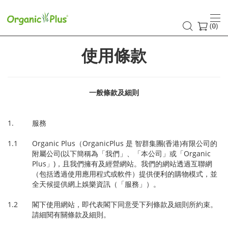
使
用
(
)
0
條
使用條款
款
一般條款及細則
1. 服務
1.1 Organic Plus（
OrganicPlus
是 智群集團
(
香港
)
有限公司的
附屬公司
(
以下簡稱為「我們」、「本公司」或「
Organic
Plus
」
)
，且我們擁有及經營網站。我們的網站透過互聯網
（包括透過使用應用程式或軟件）提供便利的購物模式，並
全天候提供網上娛樂資訊（「服務」）。
1.2 閣下使用網站，即代表閣下同意受下列條款及細則所約束。
請細閱有關條款及細則。