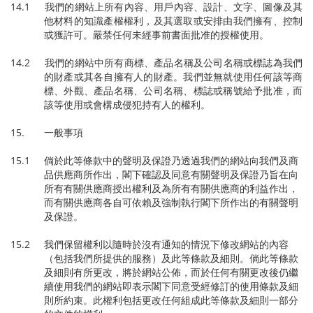
14.1 我們的網站上所有內容、用戶內容、設計、文字、圖像及其
他材料的知識產權權利，及其選取或安排由我們擁有、控制
或獲許可。嚴禁任何未經事前書面批准的授權使用。
14.2 我們的網站中所有商標、產品名稱及公司名稱或標誌為我們
的財產或其各自擁有人的財產。我們並無就使用任何該等商
標、外觀、產品名稱、公司名稱、標誌或稱號給予批准，而
該等使用或會構成侵犯持有人的權利。
15. 一般事項
15.1 倘於此等條款中的聲明及保證乃透過我們的網站向我們及商
品供應商所作出，閣下確認及同意有關聲明及保證乃旨在向
所有有關供應商授出權利及為所有有關供應商的利益作出，
而有關供應商各自可依賴及強制執行閣下所作出的有關聲明
及保證。
15.2 我們保留權利以隨時於沒有通知的情況下修改網站的內容
（包括我們所提供的服務）及此等條款及細則。倘此等條款
及細則有所更改，將於網站公佈，而於任何有關更改後仍繼
續使用我們的網站即表示閣下同意受經修訂的使用條款及細
則所約束。此權利包括更改任何組成此等條款及細則一部分