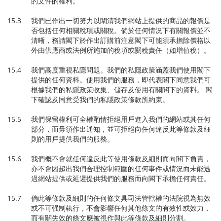
的文件的權利。
15.3 我們已作出一切努力以闡清我們網站上提供的商品的報價是
否包括任何相關稅項或關稅。倘於任何情況下有關報價並不
清晰，務請閣下於作出訂購前注意閣下可能須承擔除價格以
外由供應商或法例所施加的稅項或關稅責任（如增值稅）。
15.4 我們高度重視私隱問題。我們的私隱政策涵蓋我們使用閣下
提供的任何資料。使用我們的服務，即代表閣下同意我們可
根據我們的私隱政策收集、儲存及使用有關閣下的資料。 閣
下確認及同意受我們的私隱政策條款所約束。
15.5 我們保留權利可全權酌情拒絕用戶進入我們的網站或其任何
部分，而毋須作出通知，並可拒絕向任何違反此等條款及細
則的用戶提供我們的服務。
15.6 我們概不會就任何違反此等使用條款及細則而向閣下負責，
亦不會因超出我們合理控制範圍的任何事件或情況而未能透
過網站提供或延遲提供我們的服務而向閣下承擔任何責任。
15.7 倘此等條款及細則的任何條文具司法管轄權的法院視為無效
或不可强制執行，不會影響任何其他條文的有效性或效力，
而有關失效的條文應被視作與此等條款及細則分割。