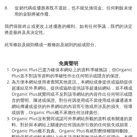
8. 促銷代碼或優惠券既不退款，也不能兌換現金。任何剩餘未使
用的金額將被作廢。
我們保留終止或更改上述優惠的權利。如有任何爭議，我們的決定
將是最終及具決定性。
此等條款及細則構成一般條款及細則的組成部分。
免責聲明
Organic Plus已盡力確保本網站上的資料準確無誤，但
Organic
Plus
並不對該等資料的準確性作出任何明示或隱含的保證。
為方便本網站使用者查閱其他資訊，本網站或會提供或協助提供
超連結至外界網站。提供或協助提供該等超連結網站，並不構成
Organic Plus
就贊同或不反對該等網站的內容作出任何明示或隱
含的聲明、陳述或保證。對任何因使用或不當使用或依據通過本
網站傳遞或提供的外界網站的內容而引致或所涉及的損失、毀壞
或損害，
Organic Plus
概不承擔任何法律責任。
Organic Plus沒有贊同或認可外界網站所載的資料或有關連的資
料。對於與本網站上關連的任何因由所引致的任何損失或損害，
Organic Plus
概不負責。
Organic Plus
有絕對酌情權隨時刪除、
暫時停載或編輯本網站上的各項資料而無須給予任何理由。本網