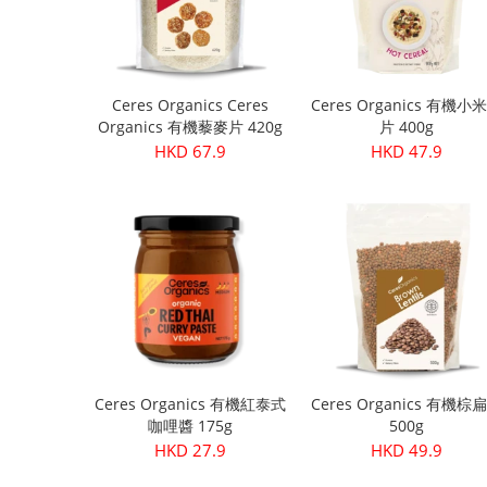
Ceres Organics Ceres
Ceres Organics 有機小
Organics 有機藜麥片 420g
片 400g
HKD 67.9
HKD 47.9
Ceres Organics 有機紅泰式
Ceres Organics 有機棕
咖哩醬 175g
500g
HKD 27.9
HKD 49.9