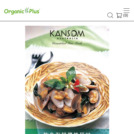
健
康
(
)
0
資
訊