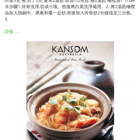
白菜5克 蔥,切丁2克 薑末2湯匙 豉油1/2茶匙 糖2湯匙 橄欖油1 1/3杯
水步驟1.排骨洗淨,切成小塊。然後將白菜洗淨備用。2. 將2湯匙橄欖
油加入熱鍋中。將蔥和薑一起炒,然後加入排骨炒2分鐘或至三分熟。
3.
詳情 ....