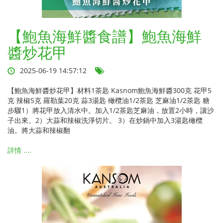
【鮑魚海鮮醬食譜】鮑魚海鮮
醬炒花甲
2025-06-19 14:57:12
【鮑魚海鮮醬炒花甲】材料1茶匙 Kasnom鮑魚海鮮醬300克 花甲5
克 辣椒5克 羅勒葉20克 蒜3湯匙 橄欖油1/2茶匙 芝麻油1/2茶匙 糖
步驟1）將花甲放入清水中。加入1/2茶匙芝麻油，放置2小時，讓沙
子出來。2）大蒜和辣椒洗淨切片。 3）在炒鍋中加入3湯匙橄欖
油。將大蒜和辣椒翻
詳情 ....