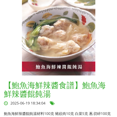
【鮑魚海鮮辣醬食譜】鮑魚海
鮮辣醬餛飩湯
2025-06-19 18:34:04
鮑魚海鮮辣醬餛飩湯材料100克 豬絞肉10克 白菜5克 蔥,切碎100克