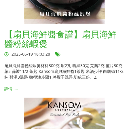
【扇貝海鮮醬食譜】扇貝海鮮
醬粉絲蝦煲
2025-06-19 18:03:28
扇貝海鮮醬粉絲蝦煲材料300克 蝦2扎 粉絲30克 芫茜2克 薑片30克
蔥5 蒜瓣11/2 茶匙 Kansom扇貝海鮮醬1茶匙 米酒少許 白胡椒11/2
杯 雞湯3湯匙 橄欖油步驟1.將蝦子洗淨,切成三份。2.
詳情 ....