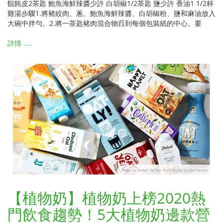
餛飩皮2茶匙 鮑魚海鮮辣醬少許 白胡椒1/2茶匙 鹽少許 香油1 1/2杯
雞湯步驟1.將豬絞肉、蔥、鮑魚海鮮辣醬、白胡椒粉、鹽和麻油放入
大碗中拌勻。2.將一茶匙豬肉混合物舀到每個包裝紙的中心。要
詳情 ....
【植物奶】植物奶上榜2020熱
門飲食趨勢！5大植物奶邊款營