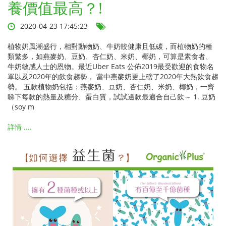
養價值最高？!
2020-04-23 17:45:23
植物奶風潮盛行，相對動物奶、牛奶較健康且低碳，而植物奶的種
類繁多，如燕麥奶、豆奶、杏仁奶、米奶、椰奶，可算是素食者、
牛奶敏感人士的恩物。最近Uber Eats 公佈2019最受歡迎的食物名
單以及2020年的飲食趨勢， 當中燕麥奶更上磅了2020年大熱飲食趨
勢。 五款植物奶包括：燕麥奶、豆奶、杏仁奶、米奶、椰奶，一齊
睇下每款的熱量及糖分、蛋白質，試試邊款最適合自己飲～ 1. 豆奶
（soy m
詳情 ....