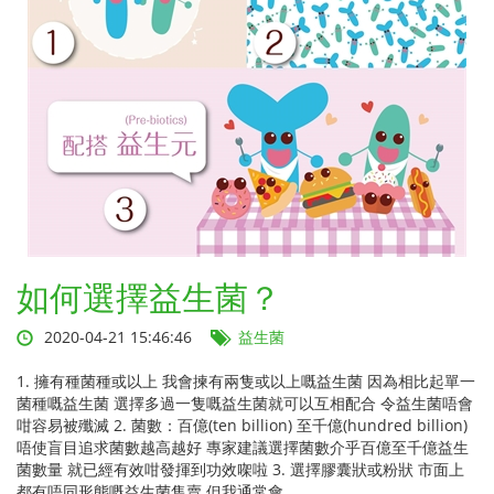
如何選擇益生菌？
2020-04-21 15:46:46
益生菌
1. 擁有種菌種或以上 我會揀有兩隻或以上嘅益生菌 因為相比起單一
菌種嘅益生菌 選擇多過一隻嘅益生菌就可以互相配合 令益生菌唔會
咁容易被殲滅 2. 菌數：百億(ten billion) 至千億(hundred billion)
唔使盲目追求菌數越高越好 專家建議選擇菌數介乎百億至千億益生
菌數量 就已經有效咁發揮到功效㗎啦 3. 選擇膠囊狀或粉狀 市面上
都有唔同形態嘅益生菌售賣 但我通常會