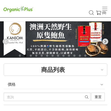
香
港
(
)
0
有
機
食
Previous
品
店
商品列表
嚴
選
價格
歐
重置
美
產