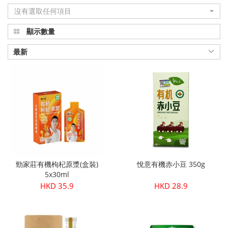
沒有選取任何項目
品
顯示數量
真
正
最新
有
機
健
康
|
勁家莊有機枸杞原漿(盒裝)
悅意有機赤小豆 350g
Organic
5x30ml
HKD 35.9
HKD 28.9
Plus