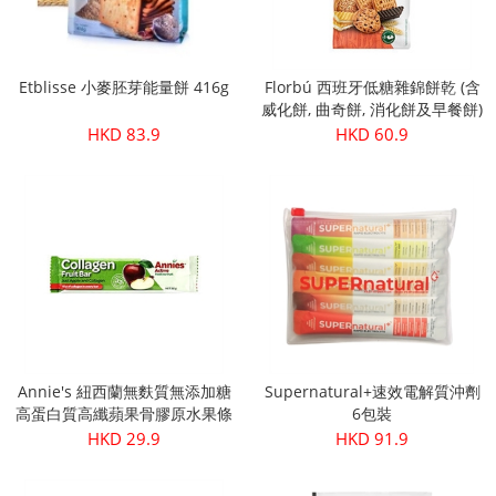
Etblisse 小麥胚芽能量餅 416g
Florbú 西班牙低糖雜錦餅乾 (含
威化餅, 曲奇餅, 消化餅及早餐餅)
270g
HKD 83.9
HKD 60.9
Annie's 紐西蘭無麩質無添加糖
Supernatural+速效電解質沖劑
高蛋白質高纖蘋果骨膠原水果條
6包裝
30g
HKD 29.9
HKD 91.9