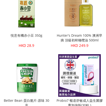
悅意有機赤小豆 350g
Hunter's Dream 100% 澳洲早
摘 頂級初榨橄欖油 500ml
HKD 28.9
HKD 249.9
Better Bean 蛋白脆片-原味 30
Probio7 暢道舒敏成人益生菌膠
克
囊加強版(30粒 )