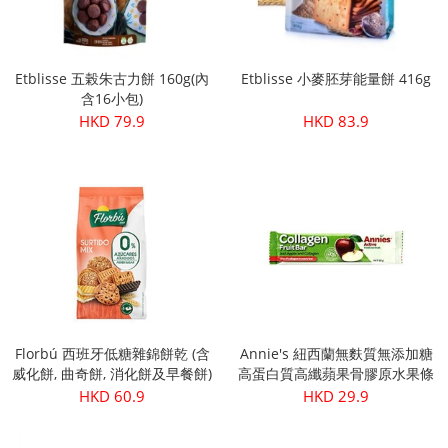
Etblisse 五榖朱古力餅 160g(內
Etblisse 小麥胚芽能量餅 416g
含16小包)
HKD 79.9
HKD 83.9
Florbú 西班牙低糖雜錦餅乾 (含
Annie's 紐西蘭無麩質無添加糖
威化餅, 曲奇餅, 消化餅及早餐餅)
高蛋白質高纖蘋果骨膠原水果條
270g
30g
HKD 60.9
HKD 29.9