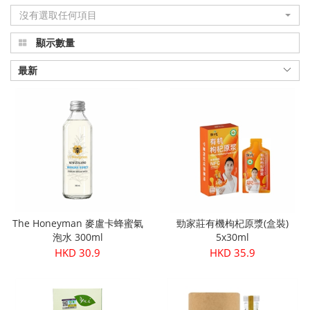
沒有選取任何項目
品
顯示數量
真
正
最新
有
機
健
康
|
The Honeyman 麥盧卡蜂蜜氣
勁家莊有機枸杞原漿(盒裝)
Organic
泡水 300ml
5x30ml
HKD 30.9
HKD 35.9
Plus