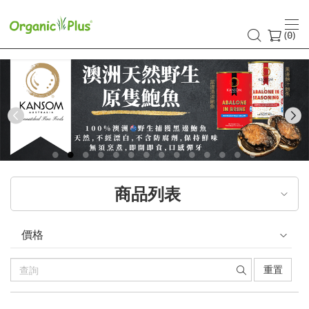
香
港
(
)
0
有
機
食
Previous
品
店
商品列表
嚴
選
價格
歐
重置
美
產