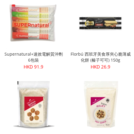
Supernatural+速效電解質沖劑
Florbú 西班牙美食厚夾心脆薄威
6包裝
化餅 (榛子可可) 150g
HKD 91.9
HKD 26.9