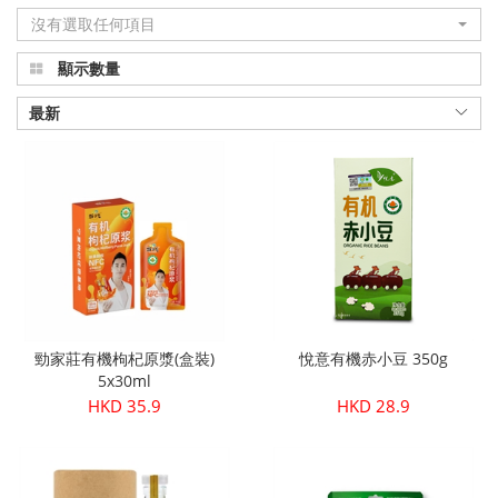
沒有選取任何項目
品
顯示數量
真
正
最新
有
機
健
康
|
勁家莊有機枸杞原漿(盒裝)
悅意有機赤小豆 350g
Organic
5x30ml
HKD 35.9
HKD 28.9
Plus