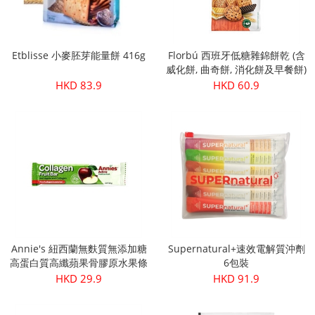
Etblisse 小麥胚芽能量餅 416g
Florbú 西班牙低糖雜錦餅乾 (含
威化餅, 曲奇餅, 消化餅及早餐餅)
270g
HKD 83.9
HKD 60.9
Annie's 紐西蘭無麩質無添加糖
Supernatural+速效電解質沖劑
高蛋白質高纖蘋果骨膠原水果條
6包裝
30g
HKD 29.9
HKD 91.9