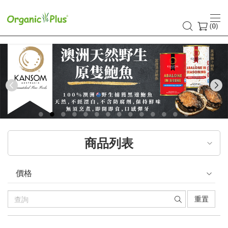
香
港
(
)
0
有
機
食
Previous
品
店
商品列表
嚴
選
價格
歐
重置
美
產