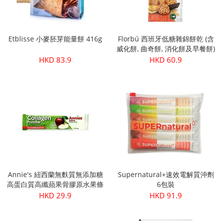
Etblisse 小麥胚芽能量餅 416g
Florbú 西班牙低糖雜錦餅乾 (含
威化餅, 曲奇餅, 消化餅及早餐餅)
270g
HKD 83.9
HKD 60.9
Annie's 紐西蘭無麩質無添加糖
Supernatural+速效電解質沖劑
高蛋白質高纖蘋果骨膠原水果條
6包裝
30g
HKD 29.9
HKD 91.9