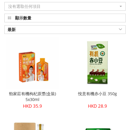
沒有選取任何項目
品
顯示數量
真
正
最新
有
機
健
康
|
勁家莊有機枸杞原漿(盒裝)
悅意有機赤小豆 350g
Organic
5x30ml
HKD 35.9
HKD 28.9
Plus