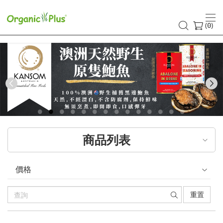
香
港
(
)
0
有
機
食
Previous
品
店
商品列表
嚴
選
價格
歐
重置
美
產