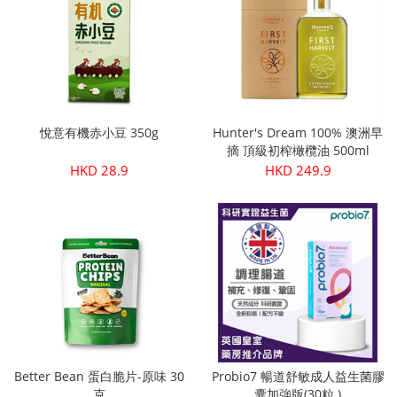
悅意有機赤小豆 350g
Hunter's Dream 100% 澳洲早
摘 頂級初榨橄欖油 500ml
HKD 28.9
HKD 249.9
Better Bean 蛋白脆片-原味 30
Probio7 暢道舒敏成人益生菌膠
克
囊加強版(30粒 )