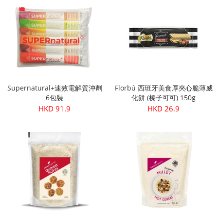
Supernatural+速效電解質沖劑
Florbú 西班牙美食厚夾心脆薄威
6包裝
化餅 (榛子可可) 150g
HKD 91.9
HKD 26.9