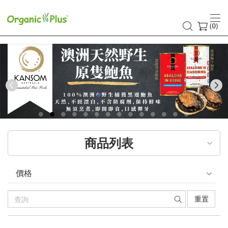
香
港
(
)
0
有
機
食
Previous
品
店
商品列表
嚴
選
價格
歐
重置
美
產