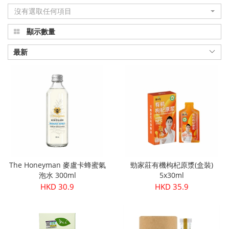
沒有選取任何項目
品
顯示數量
真
正
最新
有
機
健
康
|
The Honeyman 麥盧卡蜂蜜氣
勁家莊有機枸杞原漿(盒裝)
Organic
泡水 300ml
5x30ml
HKD 30.9
HKD 35.9
Plus