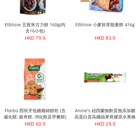
Etblisse 五榖朱古力餅 160g(內
Etblisse 小麥胚芽能量餅 416g
含16小包)
HKD 79.9
HKD 83.9
Florbú 西班牙低糖雜錦餅乾 (含
Annie's 紐西蘭無麩質無添加糖
威化餅, 曲奇餅, 消化餅及早餐餅)
高蛋白質高纖蘋果骨膠原水果條
270g
30g
HKD 60.9
HKD 29.9