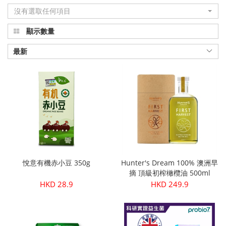
沒有選取任何項目
品
顯示數量
真
正
最新
有
機
健
康
|
悅意有機赤小豆 350g
Hunter's Dream 100% 澳洲早
Organic
摘 頂級初榨橄欖油 500ml
HKD 28.9
HKD 249.9
Plus