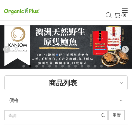
香
港
(
)
0
有
機
食
Previous
品
店
商品列表
嚴
選
價格
歐
重置
美
產