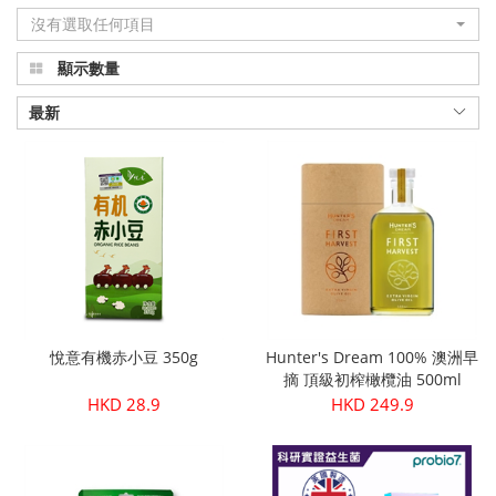
沒有選取任何項目
品
顯示數量
真
正
最新
有
機
健
康
|
悅意有機赤小豆 350g
Hunter's Dream 100% 澳洲早
Organic
摘 頂級初榨橄欖油 500ml
HKD 28.9
HKD 249.9
Plus