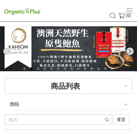
香
港
(
)
0
有
機
食
Previous
品
店
商品列表
嚴
選
價格
歐
重置
美
產