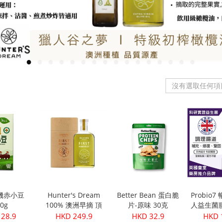
沒有選取任何項
機赤小豆
Hunter's Dream
Better Bean 蛋白脆
Probio
50g
100% 澳洲早摘 頂
片-原味 30克
人益生菌