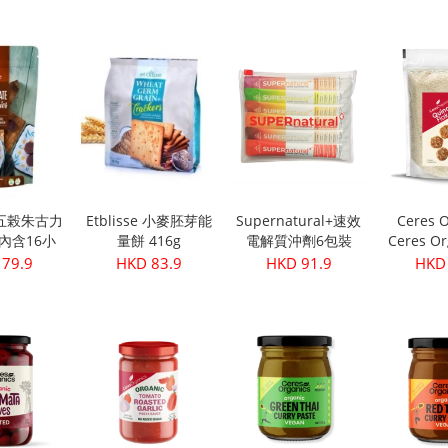
級初榨橄欖油
(30
 28.9
HKD 249.9
HKD 32.9
HKD 
500ml
se 五榖朱古力
Etblisse 小麥胚芽能
Supernatural+速效
Ceres O
g(內含16小
量餅 416g
電解質沖劑6包裝
Ceres Or
包)
機藜麥片
 79.9
HKD 83.9
HKD 91.9
HKD 