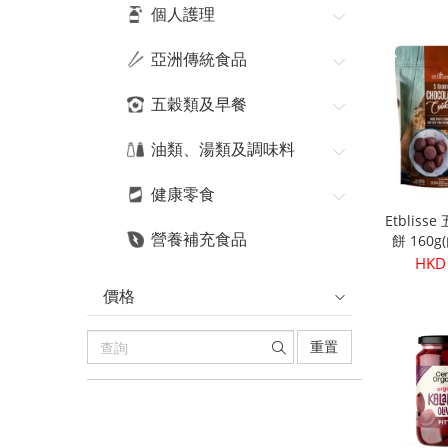
HKD
個人護理
亞洲傳統食品
五穀類及早餐
油類、湯類及調味料
健康零食
Etblis
營養補充食品
餅 160
HKD
價格
重置