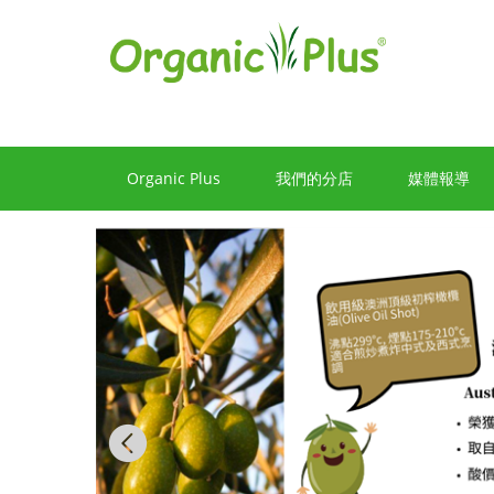
香
港
有
機
食
Organic Plus
我們的分店
媒體報導
品
店
嚴
選
歐
美
Previous
產