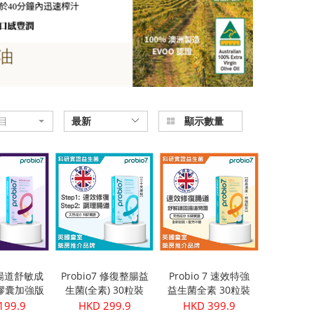
目
最新
顯示數量
7 暢道舒敏成
Probio7 修復整腸益
Probio 7 速效特強
膠囊加強版
生菌(全素) 30粒裝
益生菌全素 30粒裝