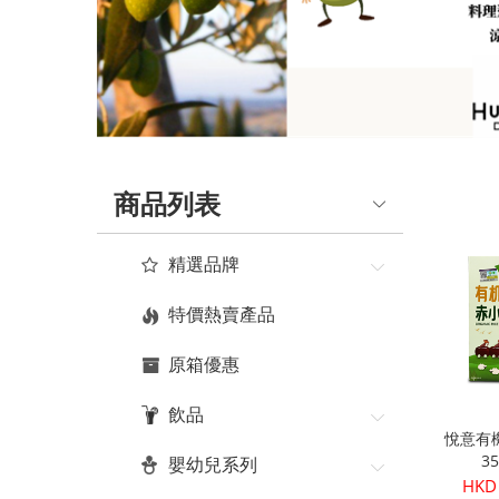
品
真
正
有
機
商品列表
健
康
精選品牌
|
特價熱賣產品
Organic
原箱優惠
Plus
飲品
悅意有
3
嬰幼兒系列