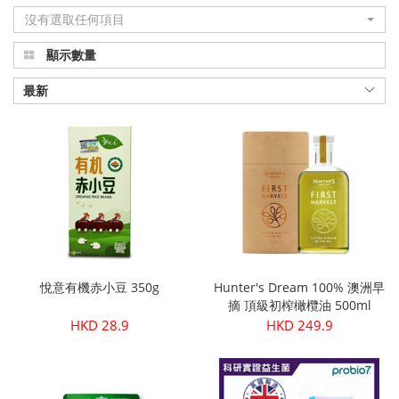
沒有選取任何項目
品
顯示數量
真
正
最新
有
機
健
康
|
悅意有機赤小豆 350g
Hunter's Dream 100% 澳洲早
Organic
摘 頂級初榨橄欖油 500ml
HKD 28.9
HKD 249.9
Plus