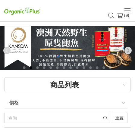
香
港
(
)
0
有
機
食
Previous
品
店
商品列表
嚴
選
價格
歐
重置
美
產