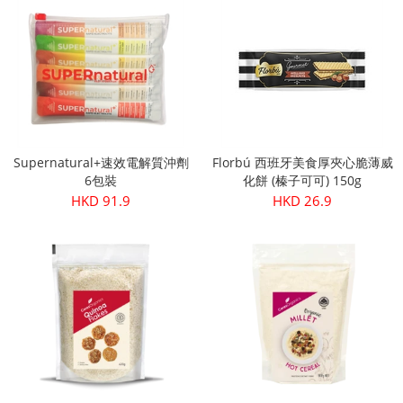
Supernatural+速效電解質沖劑
Florbú 西班牙美食厚夾心脆薄威
6包裝
化餅 (榛子可可) 150g
HKD 91.9
HKD 26.9