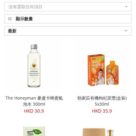
沒有選取任何項目
品
顯示數量
真
正
最新
有
機
健
康
|
The Honeyman 麥盧卡蜂蜜氣
勁家莊有機枸杞原漿(盒裝)
Organic
泡水 300ml
5x30ml
HKD 30.9
HKD 35.9
Plus