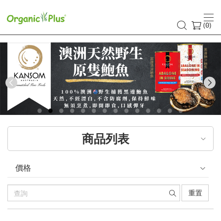
香
港
(
)
0
有
機
食
Previous
品
店
商品列表
嚴
選
價格
歐
重置
美
產