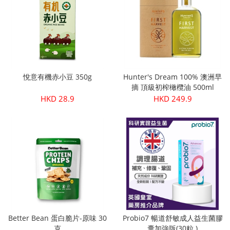
悅意有機赤小豆 350g
Hunter's Dream 100% 澳洲早
摘 頂級初榨橄欖油 500ml
HKD 28.9
HKD 249.9
Better Bean 蛋白脆片-原味 30
Probio7 暢道舒敏成人益生菌膠
克
囊加強版(30粒 )