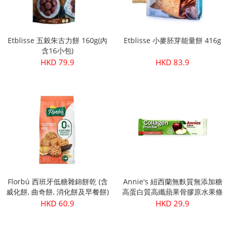
Etblisse 五榖朱古力餅 160g(內
Etblisse 小麥胚芽能量餅 416g
含16小包)
HKD 79.9
HKD 83.9
Florbú 西班牙低糖雜錦餅乾 (含
Annie's 紐西蘭無麩質無添加糖
威化餅, 曲奇餅, 消化餅及早餐餅)
高蛋白質高纖蘋果骨膠原水果條
270g
30g
HKD 60.9
HKD 29.9