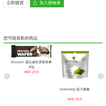
您可能喜歡的商品
23%
OFF
Musashi 蛋白威化雲呢拿棒
40g
HKD 29.9
Jus
片-原味
Greenway 提子脆脆
HKD 19.9