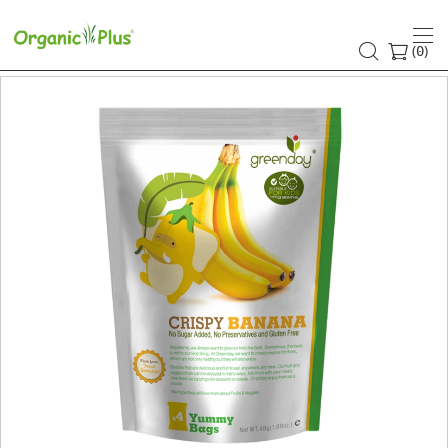
(
)
0