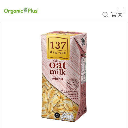
(
)
0