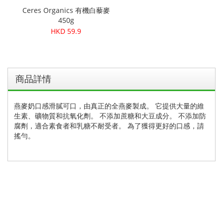
有機蘋果醋
Ceres Organics 有機白藜麥
137
450g
1
HKD 59.9
商品詳情
燕麥奶口感滑膩可口，由真正的全燕麥製成。 它提供大量的維
生素、礦物質和抗氧化劑。 不添加蔗糖和大豆成分。 不添加防
腐劑，適合素食者和乳糖不耐受者。 為了獲得更好的口感，請
搖勻。