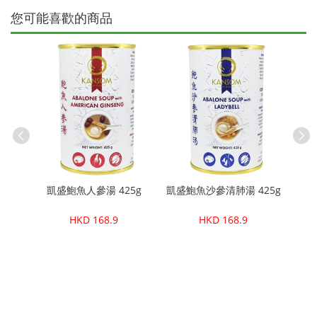
您可能喜歡的商品
25g
凱盛鮑魚人參湯 425g
凱盛鮑魚沙參清肺湯 425g
凱盛鮑
HKD 168.9
HKD 168.9