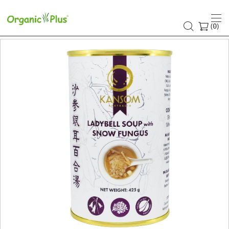
(
)
0