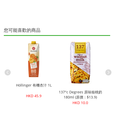
您可能喜歡的商品
Höllinger 有機杏汁 1L
效電解質沖
137°c Degrees 原味核桃奶
Holl
HKD 45.9
180ml (原價：$13.9)
HKD 10.0