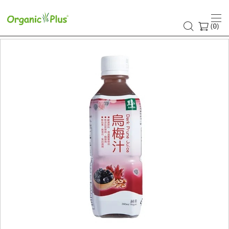
(
)
0