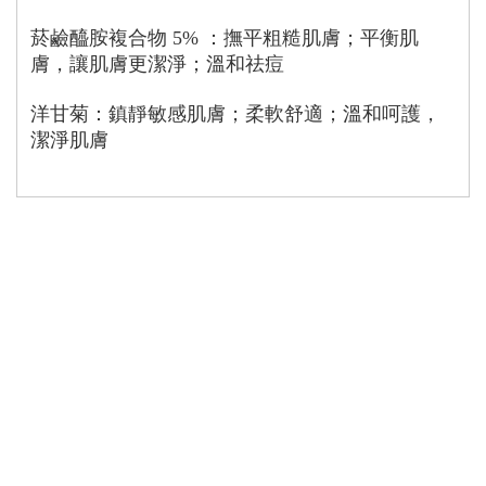
菸鹼醯胺複合物 5% ：撫平粗糙肌膚；平衡肌
膚，讓肌膚更潔淨；溫和祛痘
洋甘菊：鎮靜敏感肌膚；柔軟舒適；溫和呵護，
潔淨肌膚