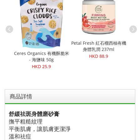
Petal Fresh 紅石榴西柚有機
urn 蛋
Pe
身體乳潤 237ml
0g（減
Res
Ceres Organics 有機酥脆米
HKD 88.9
Ver
- 海鹽味 50g
HKD 25.9
商品詳情
舒緩祛斑身體磨砂膏
撫平粗糙紋理
平衡肌膚，讓肌膚更潔淨
溫和祛痘