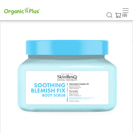
(
)
0