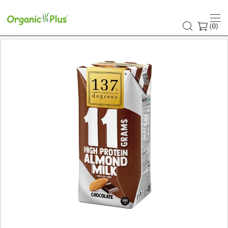
(
)
0