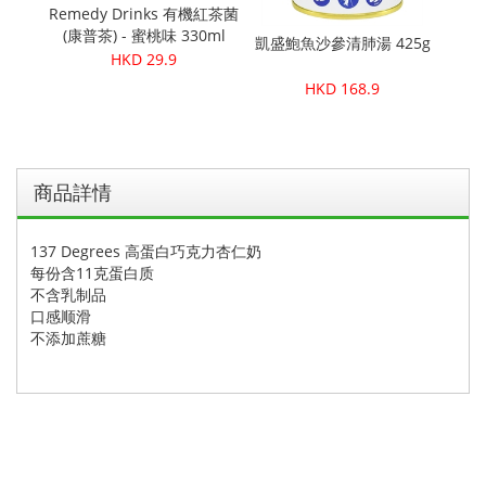
Remedy Drinks 有機紅茶菌
Peta
(康普茶) - 蜜桃味 330ml
100%純
凱盛鮑魚沙參清肺湯 425g
HKD 29.9
0克
HKD 168.9
商品詳情
137 Degrees 高蛋白巧克力杏仁奶
每份含11克蛋白质
不含乳制品
口感顺滑
不添加蔗糖