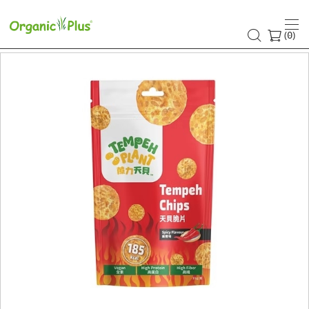
(
)
0