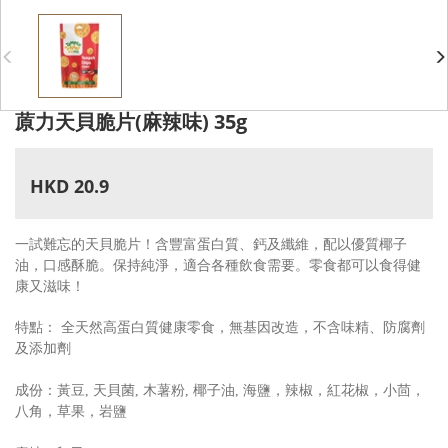
蒝力天貝脆片(麻辣味) 35g
HKD 20.9
一試難忘的天貝脆片！含豐富蛋白質、鈣及纖維，配以優質椰子
油，口感酥脆。保持純淨，適合各種飲食需要。零食都可以食得健
康又滋味！
特點： 全天然高蛋白質健康零食，無基因改造，不含味精、防腐劑
及添加劑
成份：黃豆, 天貝菌, 木薯粉, 椰子油, 海鹽，辣椒，紅花椒，小茴，
八角，草果，岩鹽