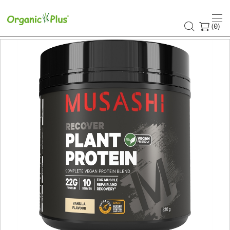
(
)
0