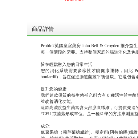
商品詳情
Probio7英國皇室藥房 John Bell & C
每一個階段的需要。支持整個家庭的腸道消化及免
旨在輕鬆融入您的日常生活
您的消化系統需要多樣性才能健康運轉，因此 Probio7
boulardii)，旨在促進腸道菌叢平衡健康。它
提升您的健康
我們這款優質的益生菌補充劑含有 8 種活性益生菌菌株共 1
並改善消化功能。
這款高濃度益生菌富含天然膳食纖維，可提供先進
*CFU 或菌落形成單位。是一種科學的方法來測
成分:
低聚果糖（菊苣菊糖纖維)、穩定劑(阿拉伯膠(纖維))