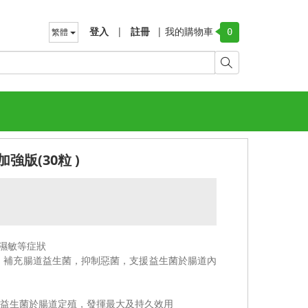
登入
|
註冊
|
我的購物車
繁體
0
強版(30粒 )
，濕敏等症狀
，補充腸道益生菌，抑制惡菌，支援益生菌於腸道內
益生菌於腸道定殖，發揮最大及持久效用