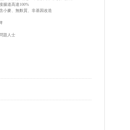
腸道高達100%
不含小麥、無麩質、非基因改造
牌
道問題人士