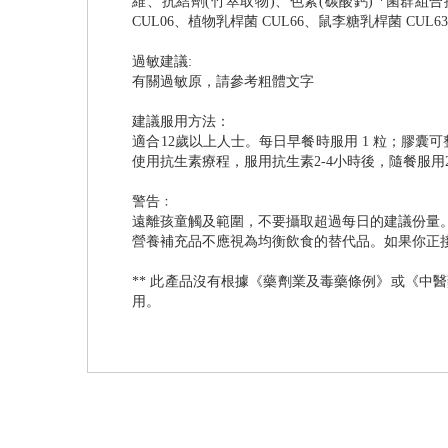
維、抗結劑(竹萃取物)、色素(碳酸鈣) *菌群組合提
CUL06、植物乳桿菌 CUL66、鼠李糖乳桿菌 CUL6
過敏建議:
有關過敏原，請參考粗體文字
建議服用方法：
適合12歲以上人士。每日早餐時服用 1 粒；膠囊
使用抗生素療程，服用抗生素2-4小時後，隨餐服
警告﹕
遠離孩童觸及範圍，不要攝取超過每日的建議份量
營養補充品不應視為均衡飲食的替代品。如果你正
** 此產品沒有根據《藥劑業及毒藥條例》或《
用。