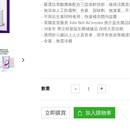
- 嚴選抗胃酸菌株配合三從保鮮技術，確保活菌直接
- 無添加人工防腐劑、色素、甜味劑、無激素，
- 可與抗生素同時食用，快速補充體內益菌
- 英國皇室藥房 John Bell &Croyden 推介益生菌品
- 30多年 專注研發益生菌補健品 深得大眾信賴
- 適用於12歲以上人士及長者，尋求有效改善腸
- 全素，無需冷藏
-
+
數量