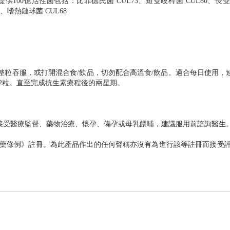
供100億活性菌包括：比菲德氏菌 CUL73、短雙歧桿菌 CUL80、長雙
3、嗜熱鏈球菌 CUL68
可整粒吞服，或打開混合食/飲品，切勿配合高溫食/飲品。適合每日使用，
用2粒。直至完成抗生素療程後的兩星期。
。
接受醫療監督、藥物治療、懷孕、備孕或母乳餵哺，建議服用前諮詢醫生
中醫藥條例》註冊。為此產品作出的任何聲稱亦沒有為進行該等註冊而接受