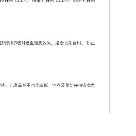
歧桿菌 CUL75、嗜酸乳桿菌 CUL60、乾酪乳桿菌
連續食用3個月達至理想效果。適合長期食用。 如正
。
評核。此產品並不供作診斷、治療及預防任何疾病之