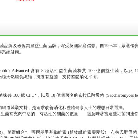
royden 推介益生菌品牌及破億銷量益生菌品牌，深受英國家庭信賴。自1995
疾系統健康。
 Advanced 含有 8 種活性益生菌菌株共 100 億個益生菌，以及 10 
還包含兩種天然膳食纖維，滋養有益菌，支持整體消化平衡。
00 億 CFU*，以及 10 億個著名的布拉氏酵母菌 (Saccharomyces
的腸道菌叢支持，是追求改善消化和整體健康人士的理想日常選擇。
量益生菌補充劑中活的、有活性的細菌的數量——這意味著當這些細菌到達
、菌群組合*、羥丙基甲基纖維素 (植物纖維素膠囊殼)、布拉氏酵母菌 CNC