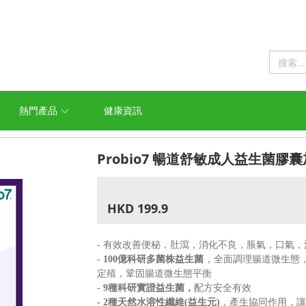
熱門產品
健康資訊
Probio7 暢道舒敏成人益生菌膠囊加
HKD 199.9
- 有效改善便秘，肚瀉，消化不良，脹氣，口氣
-
100
億科研多菌株益生菌
，全面調理腸道微生態
定殖，鞏固腸道微生態平衡
-
9
種科研實證益生菌，
配方安全有效
- 2
種天然水溶性纖維
(
益生元
)
，產生協同作用，讓