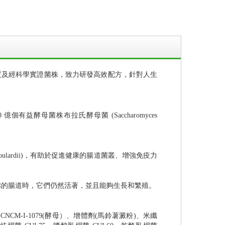
年，嚴選優質及經科學實證菌株，致力研發高效配方，針對人生
億個有益酵母菌株布拉氏酵母菌 (Saccharomyces
 boulardii)，有助於促進健康的腸道菌叢、增強免疫力
你的腸道時，它們仍然活著，並且能夠生長和繁殖。
M-I-1079(酵母）、增體劑(馬鈴薯澱粉)、米纖