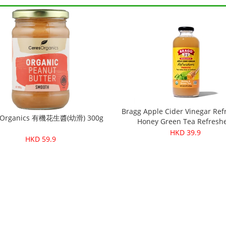
Bragg Apple Cider Vinegar Ref
 Organics 有機花生醬(幼滑) 300g
Honey Green Tea Refresh
HKD 39.9
HKD 59.9