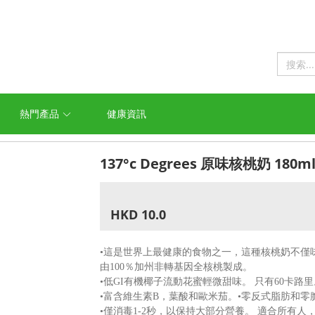
熱門產品
健康資訊
137°c Degrees 原味核桃奶 180ml
HKD 10.0
•這是世界上最健康的食物之一，這種核桃奶不僅
由100％加州非轉基因全核桃製成。
•低GI有機椰子流動花蜜輕微甜味。 只有60卡路里
•富含維生素B，葉酸和歐米茄。•零反式脂肪和零
•僅消毒1-2秒，以保持大部分營養。 適合所有