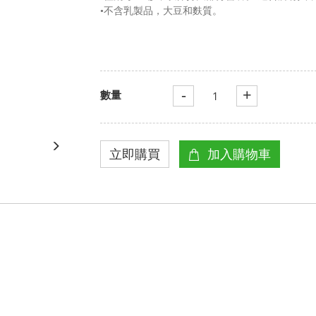
•不含乳製品，大豆和麩質。
-
+
數量