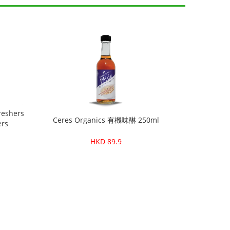
reshers
Ceres Organics 有機味醂 250ml
ers
HKD 89.9