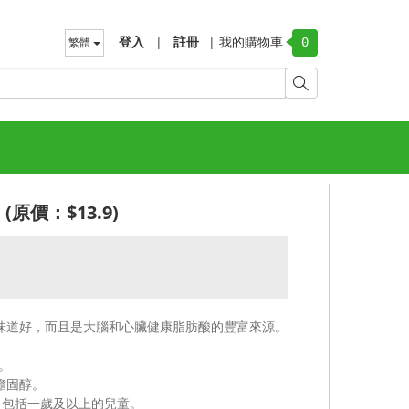
登入
|
註冊
|
我的購物車
繁體
0
 (原價：$13.9)
味道好，而且是大腦和心臟健康脂肪酸的豐富來源。
。
膽固醇。
人，包括一歲及以上的兒童。