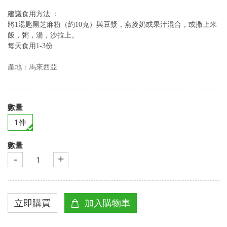
建議
食用方法 ：
將
1
湯匙
黑芝麻
粉（約
10
克）與豆漿，燕麥奶或果汁混合，或撒上米
飯，粥，湯，沙拉上。
每天食用
1-3
份
產地：馬來西亞
數量
1件
數量
-
+