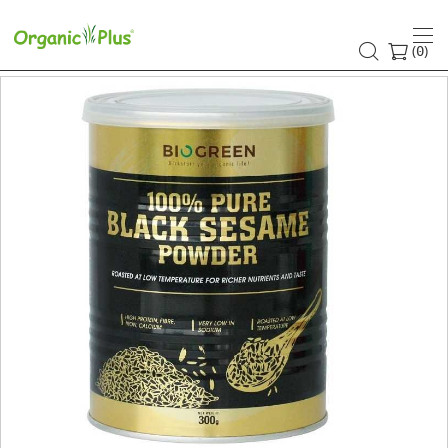
(
)
0