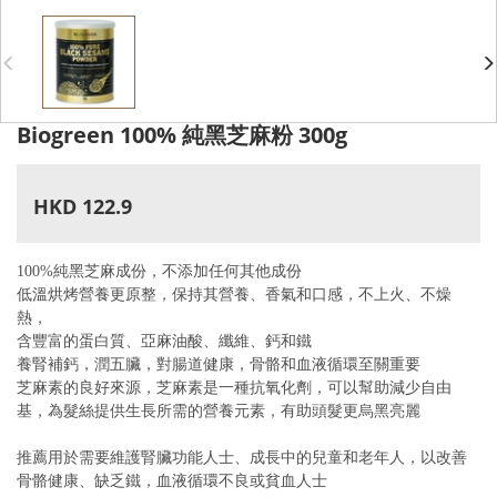
Biogreen 100% 純黑芝麻粉 300g
HKD 122.9
100%
純黑芝麻成份，不添加任何其他成份
低溫烘烤營養更原整
，
保持其營養、香氣和口感，
不
上火、不燥
熱，
含豐富的
蛋白質
、
亞麻油酸
、
纖維
、
鈣和鐵
養腎補鈣，潤
五臟
，
對腸道
健康
，骨骼和血液循環至關重要
芝麻素的良好來源，芝麻素是一種抗氧化劑，可以幫助減少自由
基
，為
髮絲提供生長
所需的營養元素，
有
助頭髮更烏黑
亮麗
推薦用於需要維護腎臟功能人士、成長中的兒童和老年人，以改善
骨骼健康
、缺乏鐵，血液循環不良或貧血人士