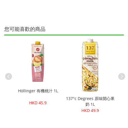
您可能喜歡的商品
Biog
Höllinger 有機桃汁 1L
味燕麥奶
137°c Degrees 原味開心果
HKD 45.9
9)
奶 1L
HKD 49.9