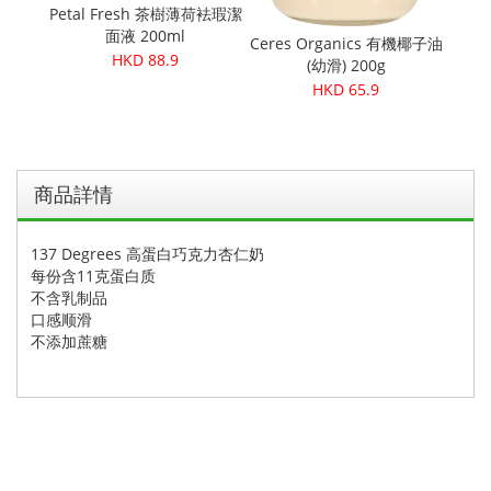
朱古力蛋
Petal Fresh 茶樹薄荷袪瑕潔
價]
面液 200ml
Ceres Organics 有機椰子油
Cere
HKD 88.9
(幼滑) 200g
HKD 65.9
商品詳情
137 Degrees 高蛋白巧克力杏仁奶
每份含11克蛋白质
不含乳制品
口感顺滑
不添加蔗糖