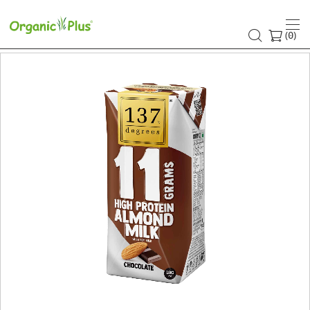
(
)
0