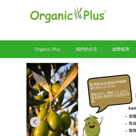
香
港
有
機
食
Organic Plus
我們的分店
媒體報導
品
店
嚴
選
歐
美
Previous
產