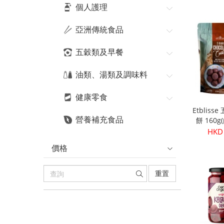
個人護理
亞洲傳統食品
五穀類及早餐
油類、湯類及調味料
健康零食
Etblis
營養補充食品
餅 160
HKD
價格
重置