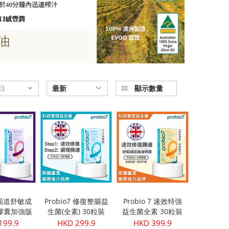
目
最新
顯示數量
7 暢道舒敏成
Probio7 修復整腸益
Probio 7 速效特強
膠囊加強版
生菌(全素) 30粒裝
益生菌全素 30粒裝
粒 )
199.9
HKD 299.9
HKD 399.9