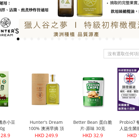
沒有選取任何項
機赤小豆
Hunter's Dream
Better Bean 蛋白脆
Probio
50g
100% 澳洲早摘 頂
片-原味 30克
人益生菌
級初榨橄欖油
(30
 28.9
HKD 249.9
HKD 32.9
HKD 