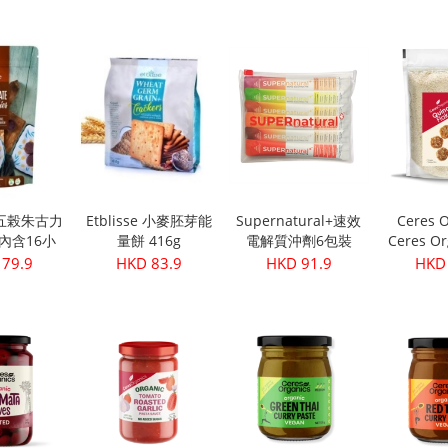
500ml
se 五榖朱古力
Etblisse 小麥胚芽能
Supernatural+速效
Ceres O
g(內含16小
量餅 416g
電解質沖劑6包裝
Ceres Or
包)
機藜麥片
 79.9
HKD 83.9
HKD 91.9
HKD 