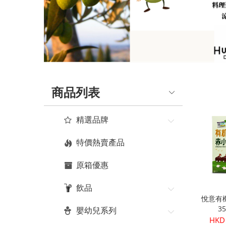
品
真
正
有
商品列表
機
健
精選品牌
康
特價熱賣產品
|
原箱優惠
Organic
飲品
Plus
悅意有
3
嬰幼兒系列
HKD