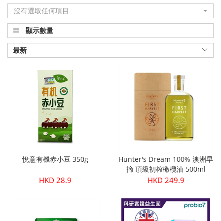
沒有選取任何項目
品
顯示數量
真
正
最新
有
機
健
康
|
悅意有機赤小豆 350g
Hunter's Dream 100% 澳洲早
Organic
摘 頂級初榨橄欖油 500ml
HKD 28.9
HKD 249.9
Plus