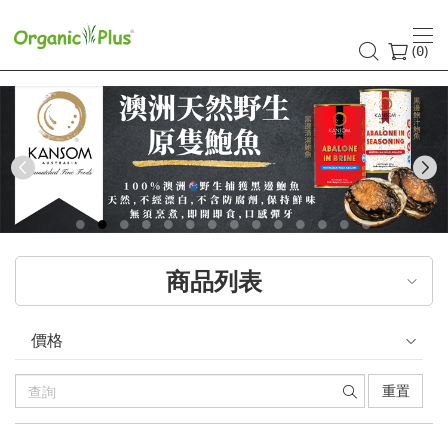
香
港
(
)
0
有
機
食
Previous
品
店
商品列表
嚴
選
價格
歐
重置
美
產